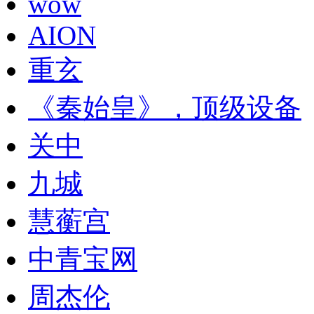
wow
AION
重玄
《秦始皇》，顶级设备
关中
九城
慧蘅宫
中青宝网
周杰伦