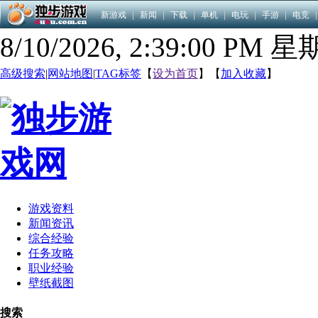
新游戏
|
新闻
|
下载
|
单机
|
电玩
|
手游
|
电竞
|
8/10/2026, 2:39:01 PM 
高级搜索
|
网站地图
|
TAG标签
【
设为首页
】【
加入收藏
】
游戏资料
新闻资讯
综合经验
任务攻略
职业经验
壁纸截图
搜索