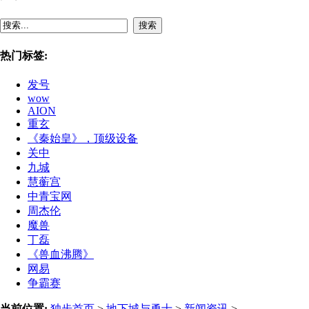
搜索
热门标签:
发号
wow
AION
重玄
《秦始皇》，顶级设备
关中
九城
慧蘅宫
中青宝网
周杰伦
魔兽
丁磊
《兽血沸腾》
网易
争霸赛
当前位置:
独步首页
>
地下城与勇士
>
新闻资讯
>