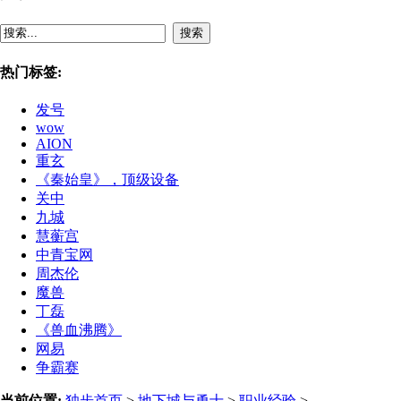
搜索
热门标签:
发号
wow
AION
重玄
《秦始皇》，顶级设备
关中
九城
慧蘅宫
中青宝网
周杰伦
魔兽
丁磊
《兽血沸腾》
网易
争霸赛
当前位置:
独步首页
>
地下城与勇士
>
职业经验
>