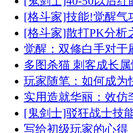
[鬼剑士]40-50以后
[格斗家]技能!觉醒
[格斗家]散打PK分
觉醒：双修白手对于
多图杀猫 刺客成长
玩家随笔：如何成为
实用造就华丽：效仿
[鬼剑士]驳狂战士技
写给初级玩家的心得