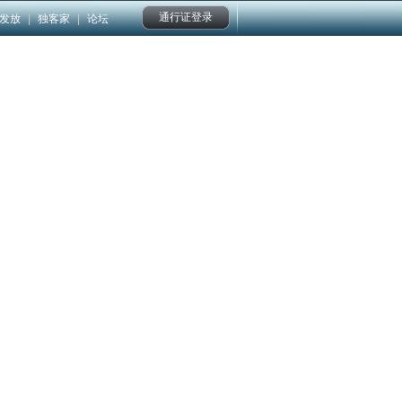
通行证登录
发放
|
独客家
|
论坛