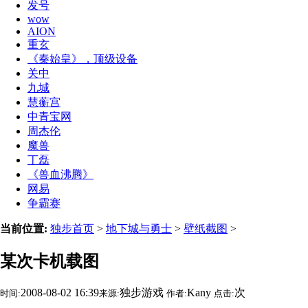
发号
wow
AION
重玄
《秦始皇》，顶级设备
关中
九城
慧蘅宫
中青宝网
周杰伦
魔兽
丁磊
《兽血沸腾》
网易
争霸赛
当前位置:
独步首页
>
地下城与勇士
>
壁纸截图
>
某次卡机载图
2008-08-02 16:39
独步游戏
Kany
次
时间:
来源:
作者:
点击: