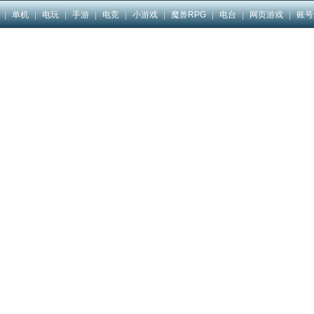
|
单机
|
电玩
|
手游
|
电竞
|
小游戏
|
魔兽RPG
|
电台
|
网页游戏
|
账号