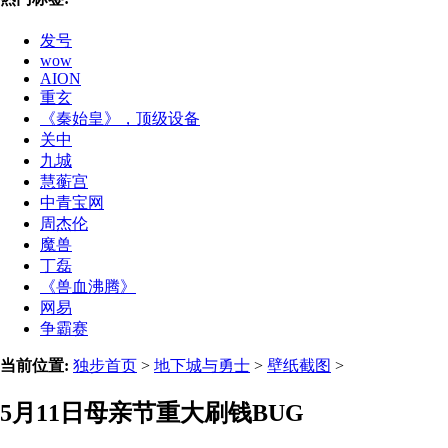
发号
wow
AION
重玄
《秦始皇》，顶级设备
关中
九城
慧蘅宫
中青宝网
周杰伦
魔兽
丁磊
《兽血沸腾》
网易
争霸赛
当前位置:
独步首页
>
地下城与勇士
>
壁纸截图
>
5月11日母亲节重大刷钱BUG