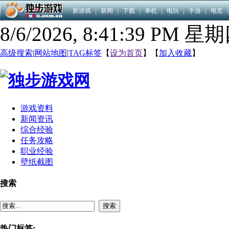
新游戏
|
新闻
|
下载
|
单机
|
电玩
|
手游
|
电竞
|
8/6/2026, 8:41:40 PM 星
高级搜索
|
网站地图
|
TAG标签
【
设为首页
】【
加入收藏
】
游戏资料
新闻资讯
综合经验
任务攻略
职业经验
壁纸截图
搜索
搜索
热门标签: