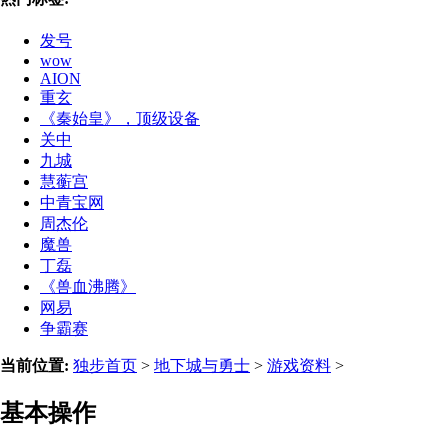
发号
wow
AION
重玄
《秦始皇》，顶级设备
关中
九城
慧蘅宫
中青宝网
周杰伦
魔兽
丁磊
《兽血沸腾》
网易
争霸赛
当前位置:
独步首页
>
地下城与勇士
>
游戏资料
>
基本操作