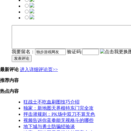
我要留名：
验证码:
发表评论
最新评论
进入详细评论页>>
推荐内容
热点内容
狂战士不吃血刷图技巧介绍
独家：新地图天界根特东门完全攻
抨击潜规则：PK场中双刀不算无色
视频告诉你蓝拳能无视格斗的哪些
地下城与勇士防骗经验谈