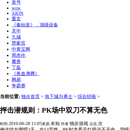
发号
wow
AION
重玄
《秦始皇》，顶级设备
关中
九城
慧蘅宫
中青宝网
周杰伦
魔兽
丁磊
《兽血沸腾》
网易
争霸赛
当前位置:
独步首页
>
地下城与勇士
>
综合经验
>
抨击潜规则：PK场中双刀不算无色
2010-06-28 11:05
未知
独步游戏
次
时间:
来源:
作者:
点击:
俺连续在网吧2天，在53晃悠，PK时老看见红眼说不无色，