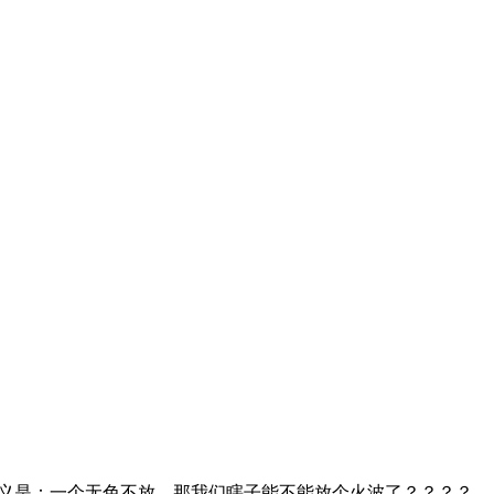
定义是：一个无色不放，那我们瞎子能不能放个火波了？？？？