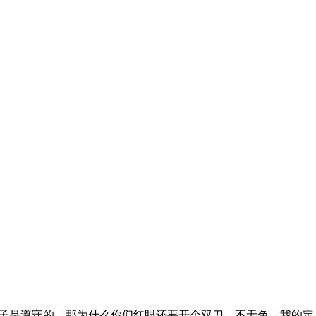
我瞎子是遵守的，那为什么你们红眼还要开个双刀，不无色，我的