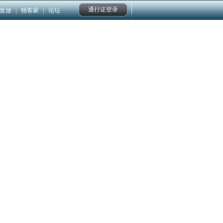
通行证登录
发放
|
独客家
|
论坛