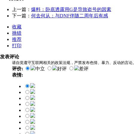
上一篇：
爆料：卧底透露用G是导致盗号的因素
下一篇：
何去何从：与DNF伴随二周年后有感
收藏
挑错
推荐
打印
发表评论
请自觉遵守互联网相关的政策法规，严禁发布色情、暴力、反动的言论
评价:
中立
好评
差评
表情: