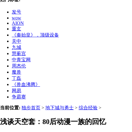
发号
wow
AION
重玄
《秦始皇》，顶级设备
关中
九城
慧蘅宫
中青宝网
周杰伦
魔兽
丁磊
《兽血沸腾》
网易
争霸赛
当前位置:
独步首页
>
地下城与勇士
>
综合经验
>
浅谈天空套：80后动漫一族的回忆