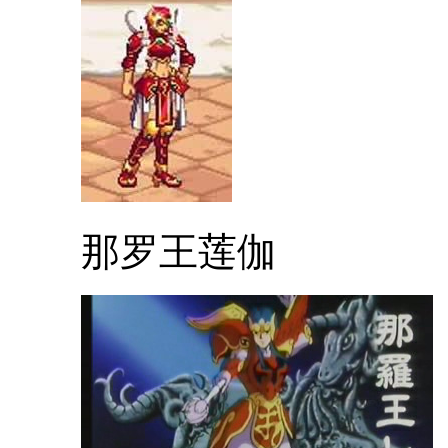
那罗王莲伽