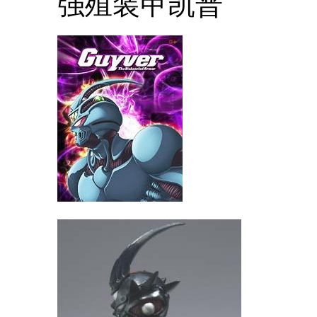
强殖装甲凯普