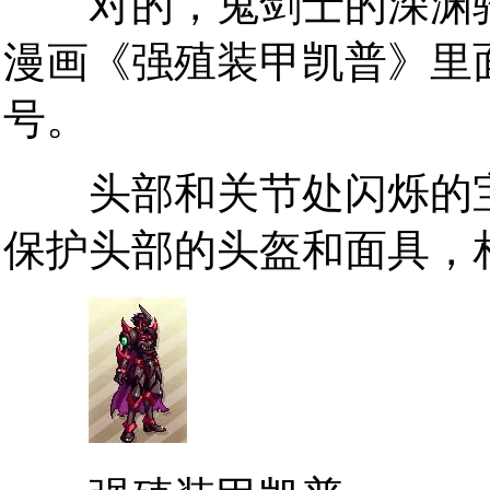
对的，鬼剑士的深渊骑
漫画《强殖装甲凯普》里
号。
头部和关节处闪烁的宝
保护头部的头盔和面具，相