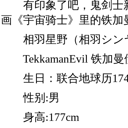
有印象了吧，鬼剑士新
画《宇宙骑士》里的铁加
相羽星野（相羽シン
TekkamanEvil 铁加
生日：联合地球历174年
性别:男
身高:177cm