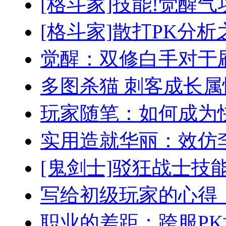
[格斗家]技能!觉醒
[格斗家]散打PK分
觉醒：双修白手对于
多图杀猫 刺客成长
玩家随笔：如何成为
实用造就华丽：效仿
[鬼剑士]驳狂战士技
写给初级玩家的心得
职业的差距：跨服P