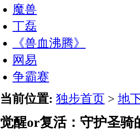
魔兽
丁磊
《兽血沸腾》
网易
争霸赛
当前位置:
独步首页
>
地
觉醒or复活：守护圣骑