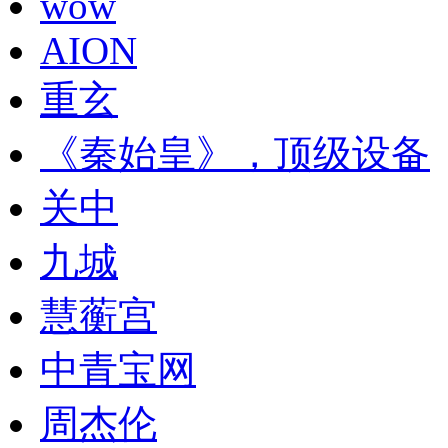
wow
AION
重玄
《秦始皇》，顶级设备
关中
九城
慧蘅宫
中青宝网
周杰伦