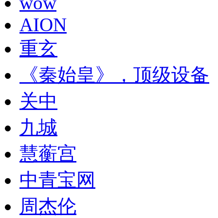
wow
AION
重玄
《秦始皇》，顶级设备
关中
九城
慧蘅宫
中青宝网
周杰伦