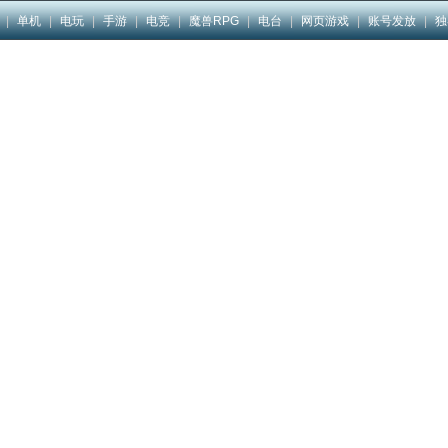
|
单机
|
电玩
|
手游
|
电竞
|
魔兽RPG
|
电台
|
网页游戏
|
账号发放
|
独