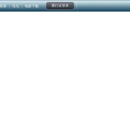
通行证登录
客家
|
论坛
|
电影下载