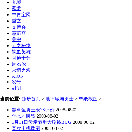
九城
蓝龙
中青宝网
重玄
文博会
慧蘅宫
关中
云之秘境
铁血英雄
阿迪十分
周杰伦
永恒之塔
AION
发号
封测
当前位置:
独步首页
>
地下城与勇士
>
壁纸截图
>
黑章鱼勇士级3S评价
2008-08-02
什么才叫钱
2008-08-02
5月11日母亲节重大刷钱BUG
2008-08-02
某次卡机载图
2008-08-02