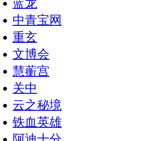
蓝龙
中青宝网
重玄
文博会
慧蘅宫
关中
云之秘境
铁血英雄
阿迪十分